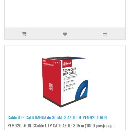
Cable UTP Cat6 DAHUA de 305MTS AZUL DH-PFM9201-6UN
PFM920I-6UN-CCable UTP CAT6 AZUL> 305 m (1000 pies)/caja ..